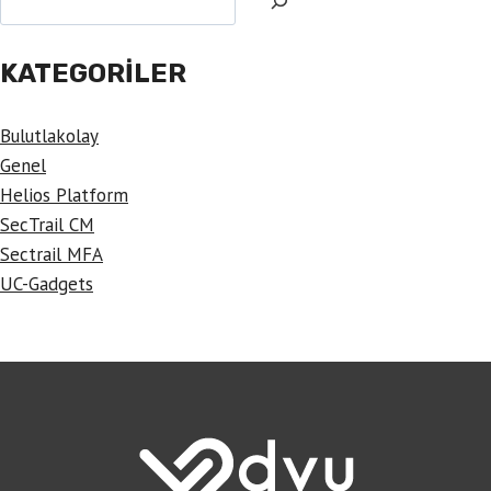
GÜVENLI
ERIŞIM
KATEGORILER
Bulutlakolay
Genel
Helios Platform
SecTrail CM
Sectrail MFA
UC-Gadgets