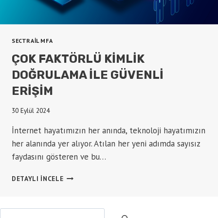
SECTRAIL MFA
ÇOK FAKTÖRLÜ KIMLIK
DOĞRULAMA ILE GÜVENLI
ERIŞIM
30 Eylül 2024
İnternet hayatımızın her anında, teknoloji hayatımızın
her alanında yer alıyor. Atılan her yeni adımda sayısız
faydasını gösteren ve bu…
ÇOK
DETAYLI INCELE
FAKTÖRLÜ
KIMLIK
DOĞRULAMA
Ara
ILE