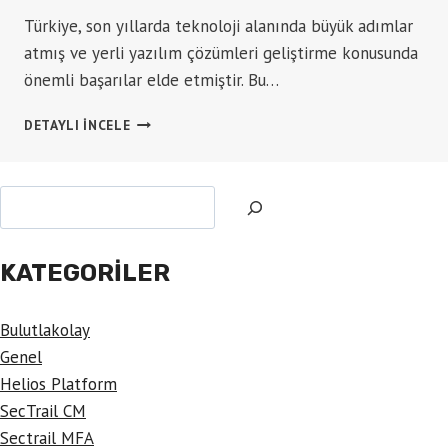
Türkiye, son yıllarda teknoloji alanında büyük adımlar
atmış ve yerli yazılım çözümleri geliştirme konusunda
önemli başarılar elde etmiştir. Bu…
YERLI
DETAYLI INCELE
VE
BULUT
TABANLI
Ara
CRM
İLE
İŞLETMENIZI
YÖNETIN
KATEGORILER
Bulutlakolay
Genel
Helios Platform
SecTrail CM
Sectrail MFA